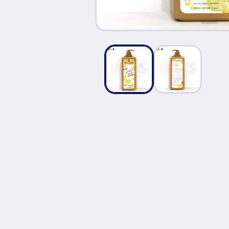
Buka
media
1
di
modal