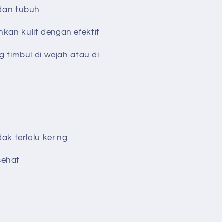
dan tubuh
an kulit dengan efektif
 timbul di wajah atau di
ak terlalu kering
 sehat