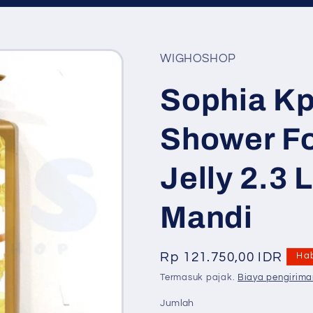
WIGHOSHOP
Sophia Kp
Shower F
Jelly 2.3 
Mandi
Harga
Rp 121.750,00 IDR
Ha
reguler
Termasuk pajak.
Biaya pengirima
Jumlah
Jumlah