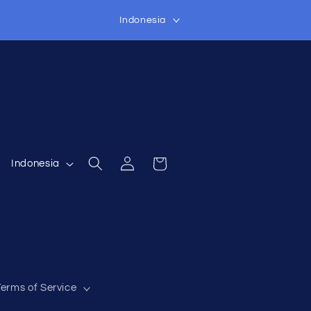
B
Indonesia
a
h
a
s
a
B
Login
Keranjang
Indonesia
a
h
a
s
a
Terms of Service