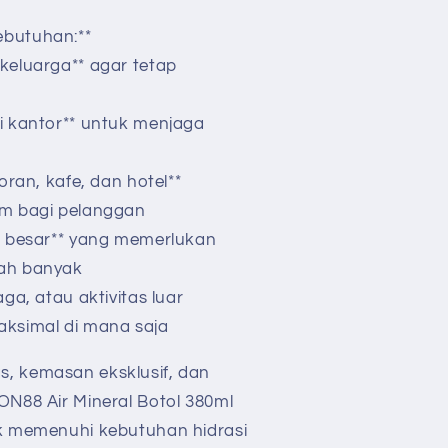
Kebutuhan:**
 keluarga** agar tetap
di kantor** untuk menjaga
toran, kafe, dan hotel**
ium bagi pelanggan
nt besar** yang memerlukan
mlah banyak
aga, atau aktivitas luar
maksimal di mana saja
s, kemasan eksklusif, dan
ON88 Air Mineral Botol 380ml
uk memenuhi kebutuhan hidrasi