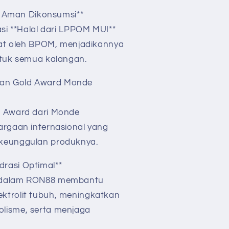
dan Aman Dikonsumsi**
asi **Halal dari LPPOM MUI**
etat oleh BPOM, menjadikannya
untuk semua kalangan.
an Gold Award Monde
d Award dari Monde
argaan internasional yang
 keunggulan produknya.
drasi Optimal**
i dalam RON88 membantu
ktrolit tubuh, meningkatkan
lisme, serta menjaga