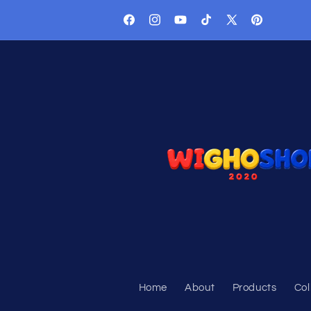
Langsung
ke konten
Facebook
Instagram
YouTube
TikTok
X
Pinterest
(Twitter)
Home
About
Products
Col