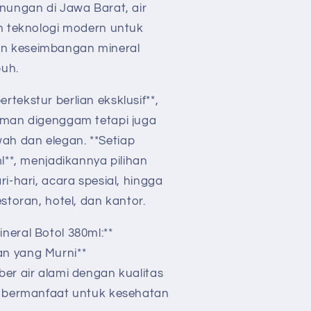
unungan di Jawa Barat, air
an teknologi modern untuk
n keseimbangan mineral
buh.
tekstur berlian eksklusif**,
aman digenggam tetapi juga
h dan elegan. **Setiap
ml**, menjadikannya pilihan
i-hari, acara spesial, hingga
estoran, hotel, dan kantor.
neral Botol 380ml:**
an yang Murni**
er air alami dengan kualitas
g bermanfaat untuk kesehatan