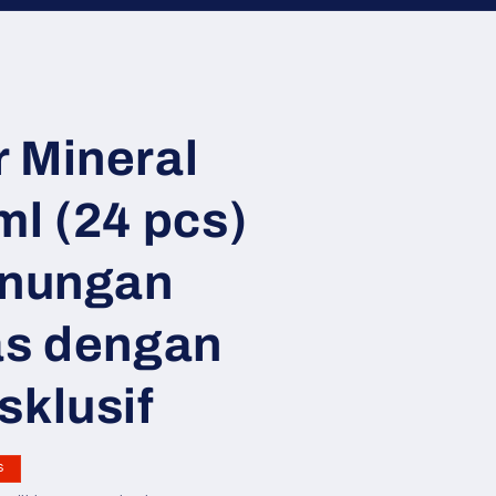
 Mineral
ml (24 pcs)
unungan
as dengan
sklusif
s