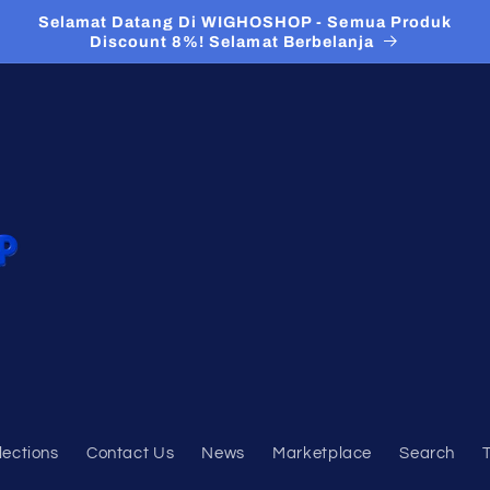
Selamat Datang Di WIGHOSHOP - Semua Produk
Discount 8%! Selamat Berbelanja
lections
Contact Us
News
Marketplace
Search