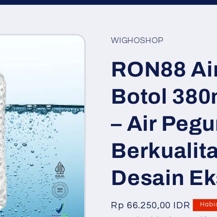
WIGHOSHOP
RON88 Air
Botol 380
– Air Peg
Berkualit
Desain Ek
Harga
Rp 66.250,00 IDR
Habi