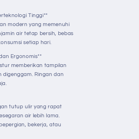
rteknologi Tinggi**
ngan modern yang memenuhi
jamin air tetap bersih, bebas
onsumsi setiap hari.
f dan Ergonomis**
kstur memberikan tampilan
n digenggam. Ringan dan
aja.
n tutup ulir yang rapat
segaran air lebih lama.
epergian, bekerja, atau