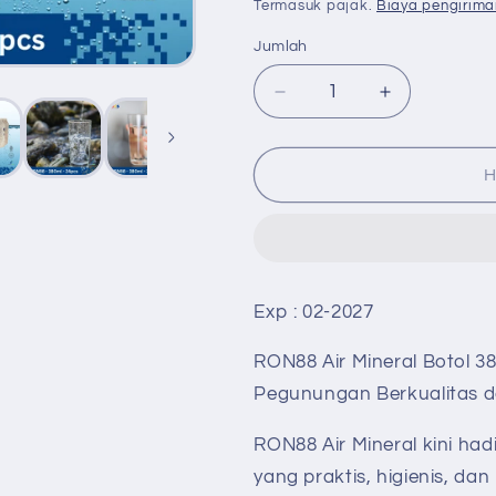
reguler
Termasuk pajak.
Biaya pengirima
Jumlah
Jumlah
Kurangi
Tambah
jumlah
jumlah
untuk
untuk
RON88
RON88
H
Air
Air
Mineral
Mineral
Botol
Botol
380ml
380ml
(24
(24
Exp : 02-2027
pcs)
pcs)
–
–
RON88 Air Mineral Botol 38
Air
Air
Pegunungan
Pegununga
Pegunungan Berkualitas d
Berkualitas
Berkualitas
dengan
dengan
RON88 Air Mineral kini ha
Desain
Desain
yang praktis, higienis, da
Eksklusif
Eksklusif