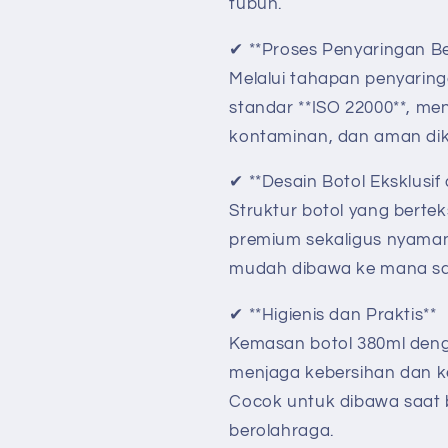
tubuh.
✔ **Proses Penyaringan Be
Melalui tahapan penyari
standar **ISO 22000**, men
kontaminan, dan aman dik
✔ **Desain Botol Eksklusi
Struktur botol yang berte
premium sekaligus nyama
mudah dibawa ke mana s
✔ **Higienis dan Praktis**
Kemasan botol 380ml denga
menjaga kebersihan dan ke
Cocok untuk dibawa saat b
berolahraga.