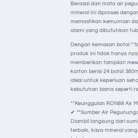
Berasal dari mata air peg
mineral ini diproses deng
memastikan kemurnian da
alami yang dibutuhkan tu
Dengan kemasan botol **ber
produk ini tidak hanya ny
memberikan tampilan mewa
karton berisi 24 botol 380
ideal untuk keperluan sehar
kebutuhan bisnis seperti r
**Keunggulan RON88 Air Mi
✔ **Sumber Air Pegunung
Diambil langsung dari sumb
terbaik, kaya mineral yan