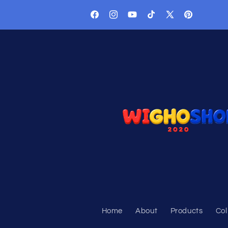
Langsung
ke konten
Facebook
Instagram
YouTube
TikTok
X
Pinterest
(Twitter)
Home
About
Products
Col