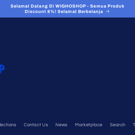
Selamat Datang Di WIGHOSHOP - Semua Produk
Discount 8%! Selamat Berbelanja
lections
Contact Us
News
Marketplace
Search