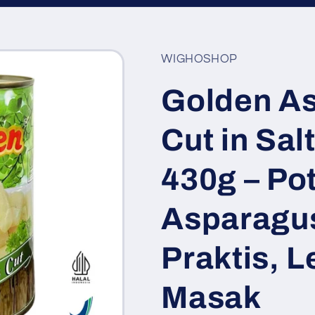
WIGHOSHOP
Golden A
Cut in Sal
430g – Po
Asparagu
Praktis, L
Masak