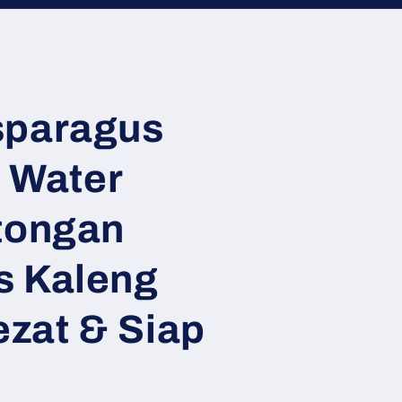
sparagus
t Water
tongan
s Kaleng
ezat & Siap