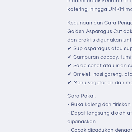
ini ideal untuk kebutuhan
katering, hingga UMKM m
Kegunaan dan Cara Pen
Golden Asparagus Cut dala
dan praktis digunakan un
✔ Sup asparagus atau su
✔ Campuran capcay, tumi
✔ Salad sehat atau isian
✔ Omelet, nasi goreng, a
✔ Menu vegetarian dan ma
Cara Pakai:
- Buka kaleng dan tiriska
- Dapat langsung diolah a
dipanaskan
- Cocok dipadukan dengan