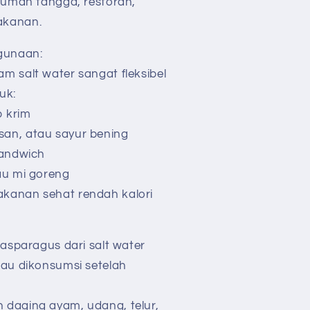
 rumah tangga, restoran,
akanan.
ggunaan:
m salt water sangat fleksibel
tuk:
p krim
san, atau sayur bening
 sandwich
tau mi goreng
kanan sehat rendah kalori
n asparagus dari salt water
tau dikonsumsi setelah
 daging ayam, udang, telur,