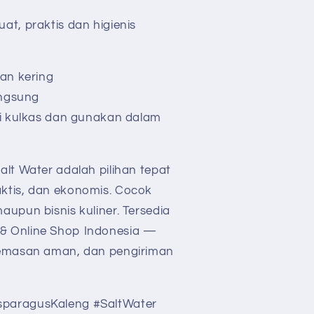
at, praktis dan higienis
dan kering
langsung
di kulkas dan gunakan dalam
lt Water adalah pilihan tepat
ktis, dan ekonomis. Cocok
upun bisnis kuliner. Tersedia
& Online Shop Indonesia —
gemasan aman, dan pengiriman
paragusKaleng #SaltWater