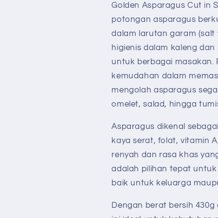
Praktis,
Praktis,
Golden Asparagus Cut in S
Lezat
Lezat
potongan asparagus berku
&amp;
&amp;
dalam larutan garam (salt
Siap
Siap
Masak
Masak
higienis dalam kaleng dan
untuk berbagai masakan. 
kemudahan dalam memasa
mengolah asparagus segar
omelet, salad, hingga tumi
Asparagus dikenal sebagai
kaya serat, folat, vitamin 
renyah dan rasa khas yang
adalah pilihan tepat untuk 
baik untuk keluarga maupu
Dengan berat bersih 430g 