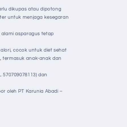
erlu dikupas atau dipotong
ter untuk menjaga kesegaran
 alami asparagus tetap
alori, cocok untuk diet sehat
, termasuk anak-anak dan
ML 570709078113) dan
por oleh PT Karunia Abadi –