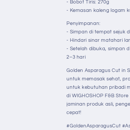
- Bobot Tiris: 270g
- Kemasan kaleng logam ku
Penyimpanan:
- Simpan di tempat sejuk 
- Hindari sinar matahari 
- Setelah dibuka, simpan 
2–3 hari
Golden Asparagus Cut in Sa
untuk memasak sehat, pra
untuk kebutuhan pribadi ma
di WIGHOSHOP F&B Store 
jaminan produk asli, pen
cepat!
#GoldenAsparagusCut #As