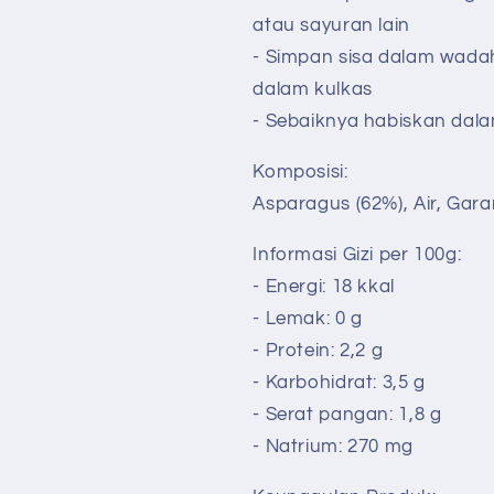
atau sayuran lain
- Simpan sisa dalam wada
dalam kulkas
- Sebaiknya habiskan dala
Komposisi:
Asparagus (62%), Air, Gara
Informasi Gizi per 100g:
- Energi: 18 kkal
- Lemak: 0 g
- Protein: 2,2 g
- Karbohidrat: 3,5 g
- Serat pangan: 1,8 g
- Natrium: 270 mg