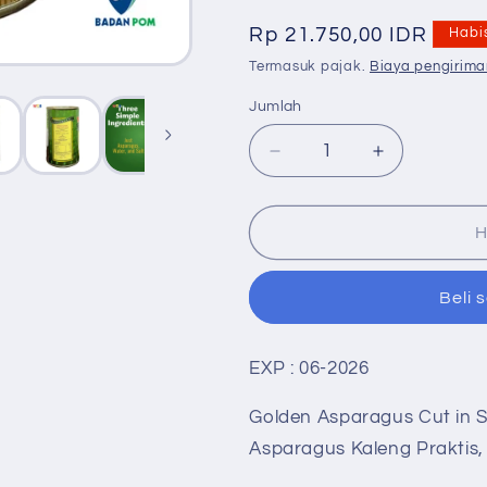
Harga
Rp 21.750,00 IDR
Habi
reguler
Termasuk pajak.
Biaya pengirima
Jumlah
Jumlah
Kurangi
Tambah
jumlah
jumlah
untuk
untuk
Golden
Golden
H
Asparagus
Asparagus
Cut
Cut
Beli 
in
in
Salt
Salt
Water
Water
EXP : 06-2026
430g
430g
–
–
Golden Asparagus Cut in 
Potongan
Potongan
Asparagus
Asparagus
Asparagus Kaleng Praktis,
Kaleng
Kaleng