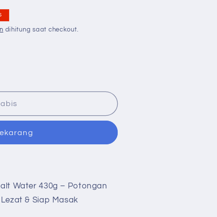
s
n
dihitung saat checkout.
abis
sekarang
Salt Water 430g – Potongan
 Lezat & Siap Masak