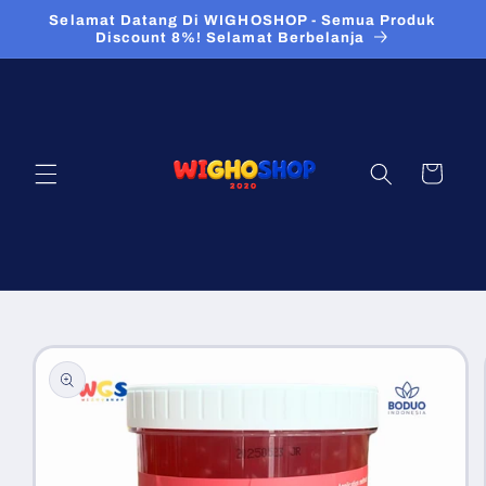
Langsung
Selamat Datang Di WIGHOSHOP - Semua Produk
ke konten
Discount 8%! Selamat Berbelanja
Keranjang
Langsung
ke
informasi
produk