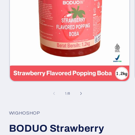
Buka
media
1
dari
1
/
8
di
modal
WIGHOSHOP
BODUO Strawberry