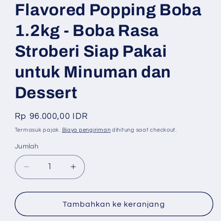
Flavored Popping Boba
1.2kg - Boba Rasa
Stroberi Siap Pakai
untuk Minuman dan
Dessert
Harga
Rp 96.000,00 IDR
reguler
Termasuk pajak.
Biaya pengiriman
dihitung saat checkout.
Jumlah
Jumlah
Kurangi
Tambah
jumlah
jumlah
untuk
untuk
BODUO
BODUO
Tambahkan ke keranjang
Strawberry
Strawberry