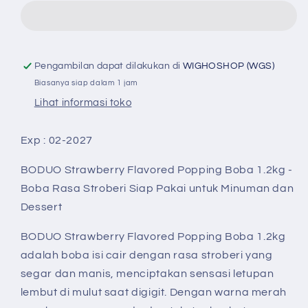
Flavored
Flavored
Popping
Popping
Boba
Boba
1.2kg
1.2kg
-
-
Pengambilan dapat dilakukan di
WIGHOSHOP (WGS)
Boba
Boba
Biasanya siap dalam 1 jam
Rasa
Rasa
Lihat informasi toko
Stroberi
Stroberi
Siap
Siap
Exp : 02-2027
Pakai
Pakai
untuk
untuk
BODUO Strawberry Flavored Popping Boba 1.2kg -
Minuman
Minuman
dan
dan
Boba Rasa Stroberi Siap Pakai untuk Minuman dan
Dessert
Dessert
Dessert
BODUO Strawberry Flavored Popping Boba 1.2kg
adalah boba isi cair dengan rasa stroberi yang
segar dan manis, menciptakan sensasi letupan
lembut di mulut saat digigit. Dengan warna merah