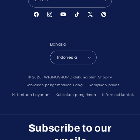
Facebook
Instagram
YouTube
TikTok
X
Pinterest
(Twitter)
Bahasa
Indonesia
Metode
© 2026,
WIGHOSHOP
Didukung oleh Shopify
pembayaran
Kebijakan pengembalian uang
Kebijakan privasi
Ketentuan Layanan
Kebijakan pengiriman
Informasi kontak
Subscribe to our