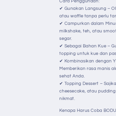
Cara Penggunaan:
✔ Gunakan Langsung – Ole
atau waffle tanpa perlu ta
✔ Campurkan dalam Minu
milkshake, teh, atau smoot
segar.
✔ Sebagai Bahan Kue – Gu
topping untuk kue dan past
✔ Kombinasikan dengan Y
Memberikan rasa manis al
sehat Anda.
✔ Topping Dessert – Sajik
cheesecake, atau pudding 
nikmat.
Kenapa Harus Coba BOD