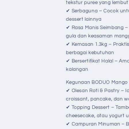
tekstur puree yang lembut
✔ Serbaguna – Cocok untu
dessert lainnya
✔ Rasa Manis Seimbang –
gula dan keasaman mang
✔ Kemasan 1.3kg – Prakti
berbagai kebutuhan
✔ Bersertifikat Halal – A
kalangan
Kegunaan BODUO Mango 
✔ Olesan Roti & Pastry – Id
croissant, pancake, dan wa
✔ Topping Dessert – Tamb
cheesecake, atau yogurt u
✔ Campuran Minuman – B