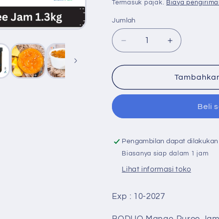
reguler
Termasuk pajak.
Biaya pengirima
Jumlah
Jumlah
Kurangi
Tambah
jumlah
jumlah
untuk
untuk
BODUO
BODUO
Tambahkan
Mango
Mango
Puree
Puree
Beli 
Jam
Jam
1.3kg
1.3kg
–
–
Selai
Selai
Pengambilan dapat dilakukan
Mangga
Mangga
Biasanya siap dalam 1 jam
Premium
Premium
Lihat informasi toko
dengan
dengan
Tekstur
Tekstur
Lembut
Lembut
Exp : 10-2027