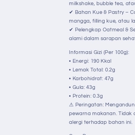
milkshake, bubble tea, ata
✔ Bahan Kue & Pastry – C
mangga, filling kue, atau l
✔ Pelengkap Oatmeal & S
alami dalam sarapan seha
Informasi Gizi (Per 100g):
• Energi: 190 Kkal
• Lemak Total: 0.2g
• Karbohidrat: 47g
• Gula: 43g
• Protein: 0.3g
⚠ Peringatan: Mengandun
pewarna makanan. Tidak c
alergi terhadap bahan ini.