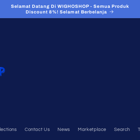
Selamat Datang Di WIGHOSHOP - Semua Produk
Discount 8%! Selamat Berbelanja
lections
Contact Us
News
Marketplace
Search