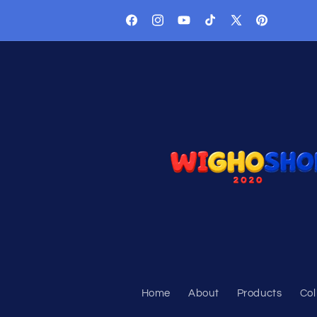
Langsung
ke konten
Facebook
Instagram
YouTube
TikTok
X
Pinterest
(Twitter)
Home
About
Products
Col